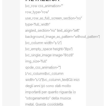
[vc_row css_animation=""
row_type="row"
use_row_as_full_screen_section="no"
type="full_width"
angled_section="no" text_align="left"
background_image_as_pattern="without_pattern"]
[vc_column width="1/2"]
[vc_empty_space height="8px"]
[vc_single_image image="8028"
img_size="full"
qode_css_animation=""]
[/vc_column][vc_column
width="1/2"][vc_column_text]Gli inizi
degli anni 90 sono stati molto
importanti per quanto riguarda lo
"sdoganamento" della musica
metal. Questa cosiddetta