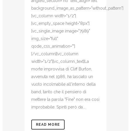
angled_section="no" text_align="left"
background_image_as_pattern="without_pattern"]
[vc_column width="1/2"]
[vc_empty_space height="8px"]
[vc_single_image image="7989"
img_size="full"
qode_css_animation=""]
[/vc_column][vc_column
width="1/2"][vc_column_text]La
morte improvvisa di Cliff Burton,
avvenuta nel 1986, ha lasciato un
vuoto incolmabile all'interno della
band, tanto che il pensiero di
mettere la parola "Fine" non era così
improbabile. Spinti però da...
READ MORE