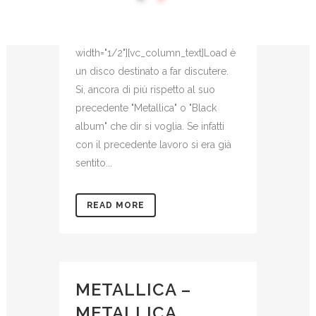
qode_css_animation=""]
[/vc_column][vc_column
width="1/2"][vc_column_text]Load è
un disco destinato a far discutere.
Si, ancora di più rispetto al suo
precedente "Metallica" o "Black
album" che dir si voglia. Se infatti
con il precedente lavoro si era già
sentito...
READ MORE
METALLICA –
METALLICA