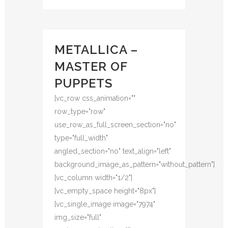
METALLICA –
MASTER OF
PUPPETS
[vc_row css_animation=""
row_type="row"
use_row_as_full_screen_section="no"
type="full_width"
angled_section="no" text_align="left"
background_image_as_pattern="without_pattern"]
[vc_column width="1/2"]
[vc_empty_space height="8px"]
[vc_single_image image="7974"
img_size="full"