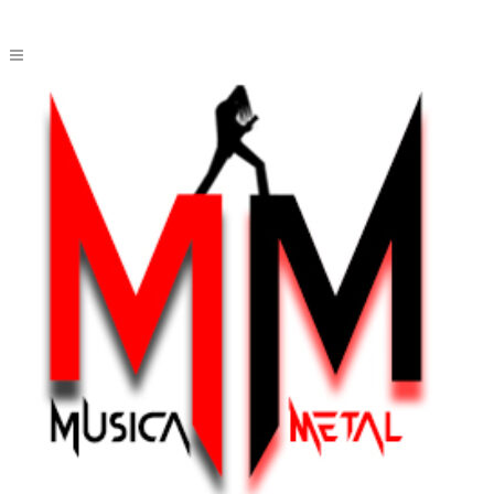
METALLICA –
LOAD
[vc_row css_animation=""
row_type="row"
use_row_as_full_screen_section="no"
type="full_width"
angled_section="no" text_align="left"
background_image_as_pattern="without_pattern"]
[vc_column width="1/2"]
[vc_empty_space height="8px"]
[vc_single_image image="8051"
img_size="full"